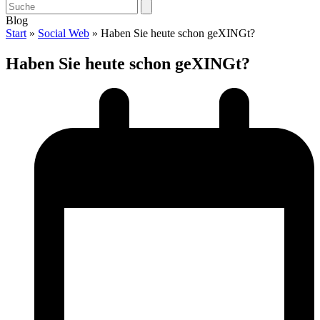
Open
Close
Search
mobile
mobile
Blog
menu
menu
Start
»
Social Web
»
Haben Sie heute schon geXINGt?
Haben Sie heute schon geXINGt?