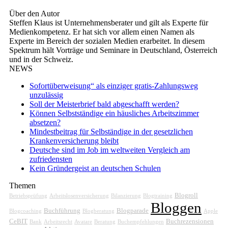
Über den Autor
Steffen Klaus ist Unternehmensberater und gilt als Experte für
Medienkompetenz. Er hat sich vor allem einen Namen als
Experte im Bereich der sozialen Medien erarbeitet. In diesem
Spektrum hält Vorträge und Seminare in Deutschland, Österreich
und in der Schweiz.
NEWS
Sofortüberweisung“ als einziger gratis-Zahlungsweg
unzulässig
Soll der Meisterbrief bald abgeschafft werden?
Können Selbstständige ein häusliches Arbeitszimmer
absetzen?
Mindestbeitrag für Selbständige in der gesetzlichen
Krankenversicherung bleibt
Deutsche sind im Job im weltweiten Vergleich am
zufriedensten
Kein Gründergeist an deutschen Schulen
Themen
Blogroll
Betriebsprüfung
Arbeitslosenversicherung
Bilanzierung
Blogtraining
Bloggen
Buchführung
Blogparade
Blogcoaching
Blogberatung
Apple
CeBIT
Buchrezensionen
Bank
Arbeitsrecht
Avatare
Beratung
Buchempfehlungen