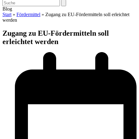
Open
Close
Search
mobile
mobile
Blog
menu
menu
Start
»
Fördermittel
»
Zugang zu EU-Fördermitteln soll erleichtet
werden
Zugang zu EU-Fördermitteln soll
erleichtet werden