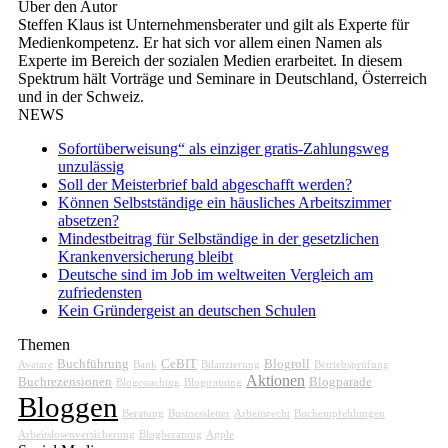
Über den Autor
Steffen Klaus ist Unternehmensberater und gilt als Experte für
Medienkompetenz. Er hat sich vor allem einen Namen als
Experte im Bereich der sozialen Medien erarbeitet. In diesem
Spektrum hält Vorträge und Seminare in Deutschland, Österreich
und in der Schweiz.
NEWS
Sofortüberweisung“ als einziger gratis-Zahlungsweg
unzulässig
Soll der Meisterbrief bald abgeschafft werden?
Können Selbstständige ein häusliches Arbeitszimmer
absetzen?
Mindestbeitrag für Selbständige in der gesetzlichen
Krankenversicherung bleibt
Deutsche sind im Job im weltweiten Vergleich am
zufriedensten
Kein Gründergeist an deutschen Schulen
Themen
Buchführung
CeBIT
Blogroll
Avatare
Bank
Bilanzierung
Betriebsprüfung
Aktionen
Buchrezensionen
Blogparade
Blogcoaching
Blogtraining
Bloggen
Beratung
Businessletter
Arbeitsrecht
Buchempfehlungen
Arbeitslosenversicherung
Blogberatung
Apple