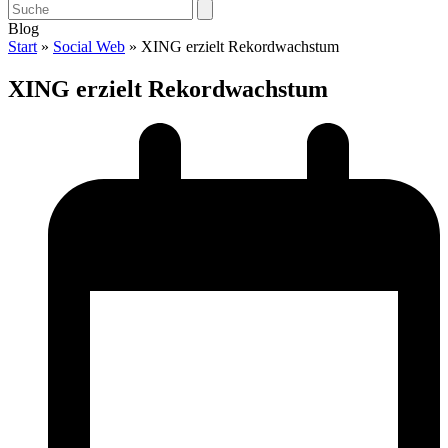
Open
Close
Search
mobile
mobile
Blog
menu
menu
Start
»
Social Web
»
XING erzielt Rekordwachstum
XING erzielt Rekordwachstum