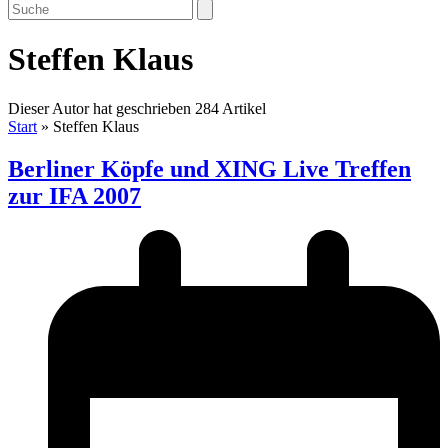
Open
Close
Search
mobile
mobile
menu
menu
Steffen Klaus
Dieser Autor hat geschrieben 284 Artikel
Start
»
Steffen Klaus
Berliner Köpfe und XING Live Treffen
zur IFA 2007